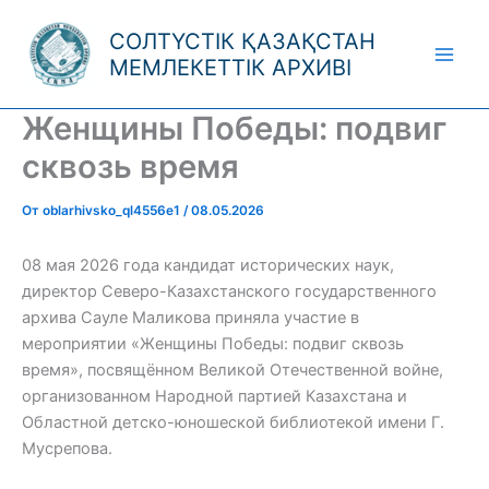
Перейти
СОЛТҮСТІК ҚАЗАҚСТАН
к
МЕМЛЕКЕТТІК АРХИВІ
содержимому
Женщины Победы: подвиг
сквозь время
От
oblarhivsko_ql4556e1
/
08.05.2026
08 мая 2026 года кандидат исторических наук,
директор Северо-Казахстанского государственного
архива Сауле Маликова приняла участие в
мероприятии «Женщины Победы: подвиг сквозь
время», посвящённом Великой Отечественной войне,
организованном Народной партией Казахстана и
Областной детско-юношеской библиотекой имени Г.
Мусрепова.