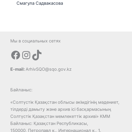
Смагула Садвакасова
Мы в социальных сетях
Facebook
Instagram
TikTok
E-mail:
ArhivSQO@sqo.gov.kz
Байланыс:
«Солтүстік Қазақстан облысы әкімдігінің мәдениет,
тілдерді дамыту және архив ісі басқармасының
Солтүстік Қазақстан мемлекеттік архиві» КММ
Байланыс: Қазақстан Республикасы,
150000, Петропавл қ., Интернационал к., 1.