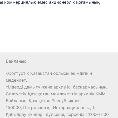
сы коммерциялық емес акционерлік қоғамының
Байланыс:
«Солтүстік Қазақстан облысы әкімдігінің
мәдениет,
тілдерді дамыту және архив ісі басқармасының
Солтүстік Қазақстан мемлекеттік архиві» КММ
Байланыс: Қазақстан Республикасы,
150000, Петропавл қ., Интернационал к., 1.
Қабылдау күндерi: дүйсенбi, сәрсенбi 14:00–17:00