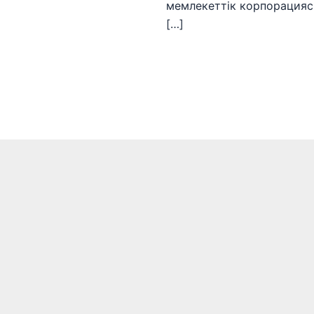
мемлекеттік корпорация
[…]