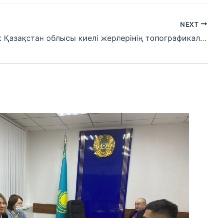
NEXT
Солтүстік Қазақстан облысы киелі жерлерінің топографикалық картасының тұсау кесері