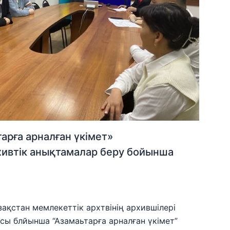
арға арналған үкімет»
хивтік анықтамалар беру бойынша
зақстан мемлекеттік архтвінің архившілері
сы блйынша “Азамаьтарға арналған үкімет”