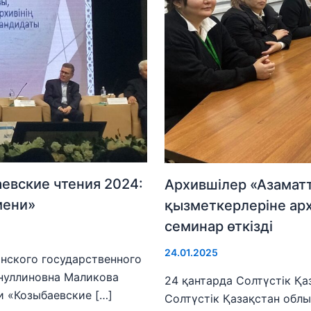
евские чтения 2024:
Архившілер «Азаматт
мени»
қызметкерлеріне ар
семинар өткізді
24.01.2025
анского государственного
йнуллиновна Маликова
24 қантарда Солтүстік Қа
 «Козыбаевские […]
Солтүстік Қазақстан облы