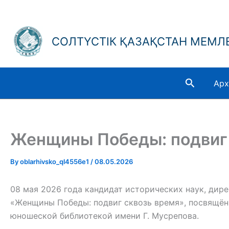
Skip
to
content
СОЛТҮСТІК ҚАЗАҚСТАН МЕМЛЕ
Search
Арх
Женщины Победы: подвиг 
By
oblarhivsko_ql4556e1
/
08.05.2026
08 мая 2026 года кандидат исторических наук, дир
«Женщины Победы: подвиг сквозь время», посвящён
юношеской библиотекой имени Г. Мусрепова.