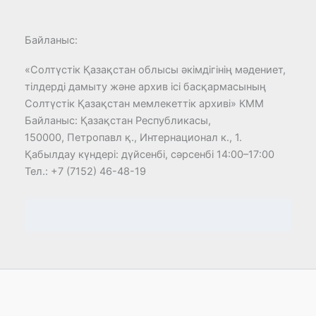
Байланыс:
«Солтүстік Қазақстан облысы әкімдігінің мәдениет,
тілдерді дамыту және архив ісі басқармасының
Солтүстік Қазақстан мемлекеттік архиві» КММ
Байланыс: Қазақстан Республикасы,
150000, Петропавл қ., Интернационал к., 1.
Қабылдау күндерi: дүйсенбi, сәрсенбi 14:00–17:00
Тел.: +7 (7152) 46-48-19