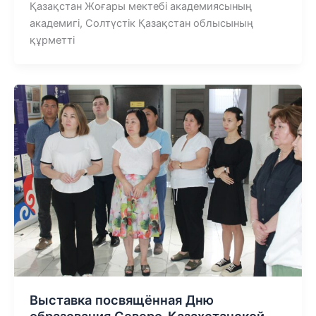
Қазақстан Жоғары мектебі академиясының
академигі, Солтүстік Қазақстан облысының
құрметті
Выставка посвящённая Дню